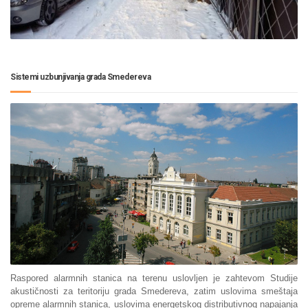
Sistemi uzbunjivanja grada Smedereva
Raspored alarmnih stanica na terenu uslovljen je zahtevom Studije
akustičnosti za teritoriju grada Smedereva, zatim uslovima smeštaja
opreme alarmnih stanica, uslovima energetskog distributivnog napajanja