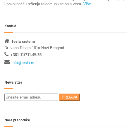
i povoljnošču rešenja teleomunikacionih veza.
Više
Kontakt
Tesla sistemi
Dr Ivana Ribara 181a Novi Beograd
+381 11/711-45-35
info@tesla.rs
Newsletter
Naše preporuke