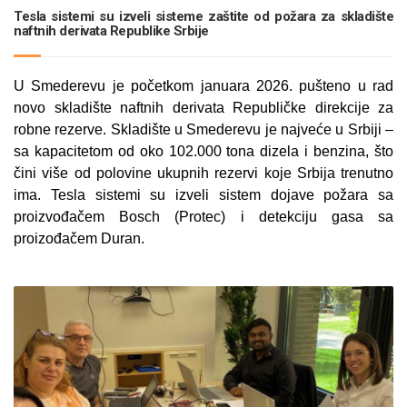
Tesla sistemi su izveli sisteme zaštite od požara za skladište
naftnih derivata Republike Srbije
U Smederevu je početkom januara 2026. pušteno u rad
novo skladište naftnih derivata Republičke direkcije za
robne rezerve. Skladište u Smederevu je najveće u Srbiji –
sa kapacitetom od oko 102.000 tona dizela i benzina, što
čini više od polovine ukupnih rezervi koje Srbija trenutno
ima. Tesla sistemi su izveli sistem dojave požara sa
proizvođačem Bosch (Protec) i detekciju gasa sa
proizođačem Duran.