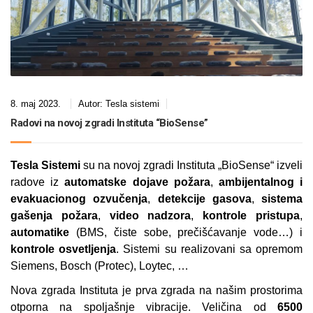
8. maj 2023.
Autor:
Tesla sistemi
Radovi na novoj zgradi Instituta “BioSense”
Tesla Sistemi
su na novoj zgradi Instituta „BioSense“ izveli
radove iz
automatske dojave požara
,
ambijentalnog i
evakuacionog ozvučenja
,
detekcije gasova
,
sistema
gašenja požara
,
video nadzora
,
kontrole pristupa
,
automatike
(BMS, čiste sobe, prečišćavanje vode…) i
kontrole osvetljenja
. Sistemi su realizovani sa opremom
Siemens, Bosch (Protec), Loytec, …
Nova zgrada Instituta je prva zgrada na našim prostorima
otporna na spoljašnje vibracije. Veličina od
6500