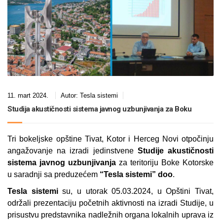
11. mart 2024.
Autor:
Tesla sistemi
Studija akustičnosti sistema javnog uzbunjivanja za Boku
Tri bokeljske opštine Tivat, Kotor i Herceg Novi otpočinju
angažovanje na izradi jedinstvene
Studije akustičnosti
sistema javnog uzbunjivanja
za teritoriju Boke Kotorske
u saradnji sa preduzećem
“Tesla sistemi” doo
.
Tesla sistemi
su, u utorak 05.03.2024, u Opštini Tivat,
održali prezentaciju početnih aktivnosti na izradi Studije, u
prisustvu predstavnika nadležnih organa lokalnih uprava iz