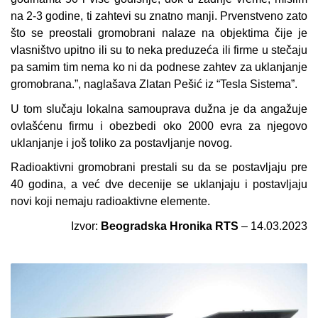
na 2-3 godine, ti zahtevi su znatno manji. Prvenstveno zato
što se preostali gromobrani nalaze na objektima čije je
vlasništvo upitno ili su to neka preduzeća ili firme u stečaju
pa samim tim nema ko ni da podnese zahtev za uklanjanje
gromobrana.”, naglašava Zlatan Pešić iz “Tesla Sistema”.
U tom slučaju lokalna samouprava dužna je da angažuje
ovlašćenu firmu i obezbedi oko 2000 evra za njegovo
uklanjanje i još toliko za postavljanje novog.
Radioaktivni gromobrani prestali su da se postavljaju pre
40 godina, a već dve decenije se uklanjaju i postavljaju
novi koji nemaju radioaktivne elemente.
Izvor:
Beogradska Hronika RTS
– 14.03.2023