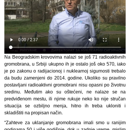
Na Beogradskim krovovima nalazi se još 71 radioaktivnih
gromobrana, u Srbiji ukupno ih je ostalo još oko 570, iako
je po zakonu o radijacionoj i nuklearnoj sigurnosti trebalo
da budu zamenjeni do 2014. godine. Ukoliko su pravilno
postavljani radioaktivni gromobrani nisu opasni po životnu
sredinu. Međutim ako su oštećeni, ne nalaze se na
predviđenom mestu, ili njime rukuje neko ko nije stručan
situacija se ozbiljno menja, hitno ih treba ukloniti i
skladištiti na propisan način.
“Zahteve za uklanjanje gromobrana imali smo u ranijim
godinama 50 i više godišnje, dok u zadnje vreme, mislim