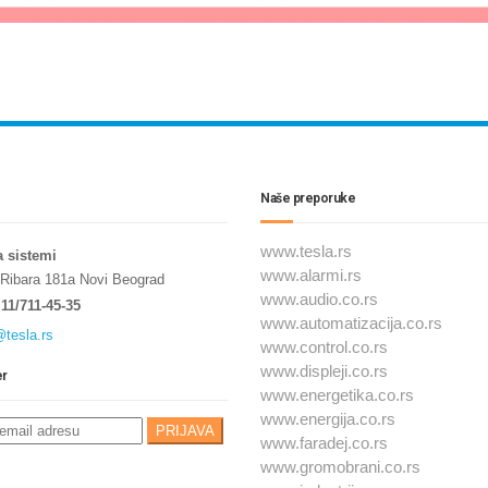
Naše preporuke
www.tesla.rs
a sistemi
www.alarmi.rs
 Ribara 181a Novi Beograd
www.audio.co.rs
11/711-45-35
www.automatizacija.co.rs
@tesla.rs
www.control.co.rs
www.displeji.co.rs
er
www.energetika.co.rs
www.energija.co.rs
www.faradej.co.rs
www.gromobrani.co.rs