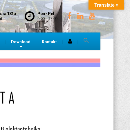
Translate »
bara 181a
Pon - Pet
ad
9:00 - 17:00
Download
Kontakt