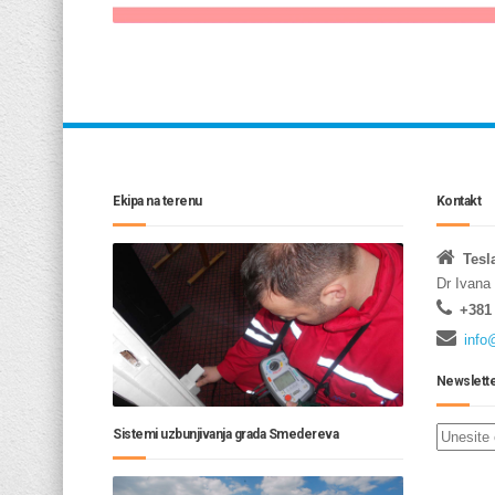
Ekipa na terenu
Kontakt
Tesl
Dr Ivana
+381 
info
Newslett
Sistemi uzbunjivanja grada Smedereva