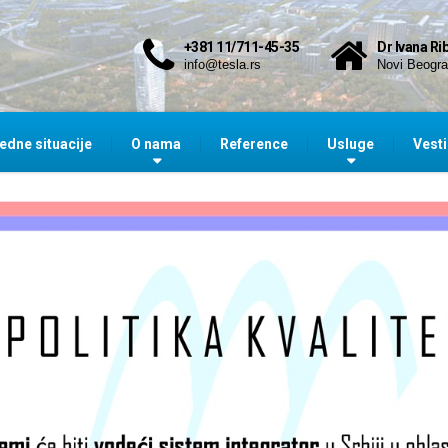
+381 11/711-45-35
Dr Ivana Ri
info@tesla.rs
Novi Beogr
edne situacije
O nama
Reference
Usluge
Vesti