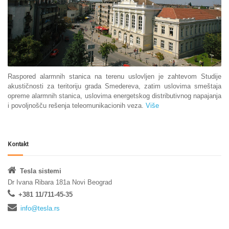
Raspored alarmnih stanica na terenu uslovljen je zahtevom Studije
akustičnosti za teritoriju grada Smedereva, zatim uslovima smeštaja
opreme alarmnih stanica, uslovima energetskog distributivnog napajanja
i povoljnošču rešenja teleomunikacionih veza.
Više
Kontakt
Tesla sistemi
Dr Ivana Ribara 181a Novi Beograd
+381 11/711-45-35
info@tesla.rs