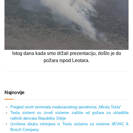
Istog dana kada smo držali prezentaciju, došlo je do
požara ispod Leotara.
Najnovije
Pregled novih terminala međunarodnog aerodroma „Nikola Tesla“
Tesla sistemi su izveli sisteme zaštite od požara za skladište
naftnih derivata Republike Srbije
Izvršena obuka inženjera iz Tesla sistema za sisteme 4EVAC A
Bosch Company